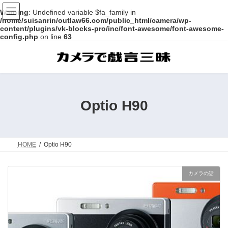
Warning
: Undefined variable $fa_family in
/home/suisanrin/outlaw66.com/public_html/camera/wp-
content/plugins/vk-blocks-pro/inc/font-awesome/font-awesome-
config.php
on line
63
コ
ナ
ン
ビ
テ
ゲ
ン
ー
ツ
シ
へ
ョ
ス
ン
Optio H90
キ
に
ッ
移
プ
動
HOME
Optio H90
カメラの話