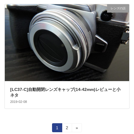
レンズの話
[LC37-C]自動開閉レンズキャップ(14-42mm)レビューと小
ネタ
2019-02-08
投
固
固
1
2
»
定
定