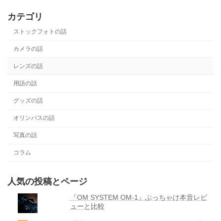
稿
ペ
ペ
カテゴリ
ー
ー
の
ジ
ジ
ストックフォトの話
ペ
カメラの話
ー
レンズの話
ジ
用語の話
送
グッズの話
り
オリンパスの話
写真の話
コラム
人気の投稿とページ
『OM SYSTEM OM-1』ぶっちゃけ本音レビ
ューと比較