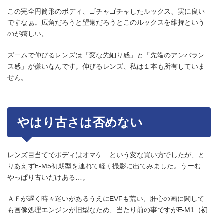
この完全円筒形のボディ、ゴチャゴチャしたルックス、実に良い
ですなぁ。広角だろうと望遠だろうとこのルックスを維持という
のが嬉しい。
ズームで伸びるレンズは「変な先細り感」と「先端のアンバラン
ス感」が嫌いなんです。伸びるレンズ、私は１本も所有していま
せん。
やはり古さは否めない
レンズ目当てでボディはオマケ…という変な買い方でしたが、と
りあえずE-M5初期型を連れて軽く撮影に出てみました。うーむ…
やっぱり古いだけある…。
ＡＦが遅く時々迷いがあるうえにEVFも荒い。肝心の画に関して
も画像処理エンジンが旧型なため、当たり前の事ですがE-M1（初