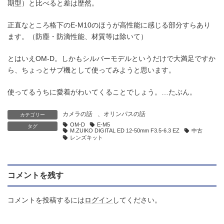
期型）と比べると差は歴然。
正直なところ格下のE-M10のほうが高性能に感じる部分すらあり
ます。（防塵・防滴性能、材質等は除いて）
とはいえOM-D。しかもシルバーモデルというだけで大満足ですか
ら、ちょっとサブ機として使ってみようと思います。
使ってるうちに愛着がわいてくることでしょう。…たぶん。
カメラの話
、
オリンパスの話
カテゴリー
OM-D
E-M5
タグ
M.ZUIKO DIGITAL ED 12-50mm F3.5-6.3 EZ
中古
レンズキット
コメントを残す
コメントを投稿するには
ログイン
してください。