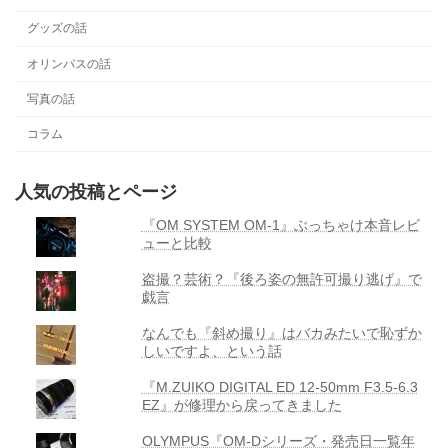
グッズの話
オリンパスの話
写真の話
コラム
人気の投稿とページ
『OM SYSTEM OM-1』ぶっちゃけ本音レビ
ューと比較
盗撮？芸術？『後ろ姿の無許可撮り逃げ』で
戯言
なんでも『斜め撮り』はバカみたいで恥ずか
しいですよ、という話
『M.ZUIKO DIGITAL ED 12-50mm F3.5-6.3
EZ』が修理から戻ってきました
OLYMPUS『OM-Dシリーズ・発売日一覧年