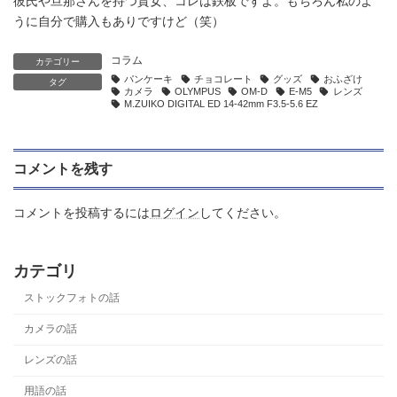
彼氏や旦那さんを持つ貴女、コレは鉄板ですよ。もちろん私のよ
うに自分で購入もありですけど（笑）
コラム
カテゴリー
パンケーキ
チョコレート
グッズ
おふざけ
タグ
カメラ
OLYMPUS
OM-D
E-M5
レンズ
M.ZUIKO DIGITAL ED 14-42mm F3.5-5.6 EZ
コメントを残す
コメントを投稿するには
ログイン
してください。
カテゴリ
ストックフォトの話
カメラの話
レンズの話
用語の話