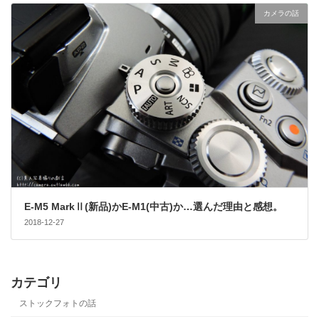
カメラの話
E-M5 MarkⅡ(新品)かE-M1(中古)か…選んだ理由と感想。
2018-12-27
カテゴリ
ストックフォトの話